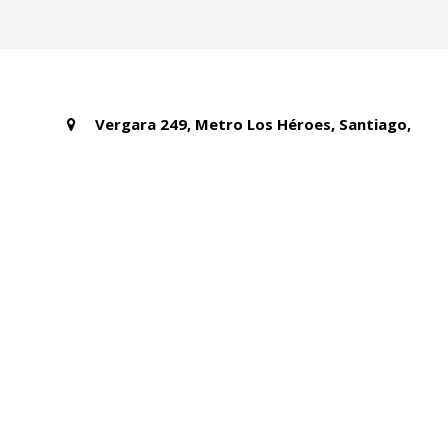
Vergara 249, Metro Los Héroes, Santiago,
Chile.
+56 222130523
cdpd@udp.cl