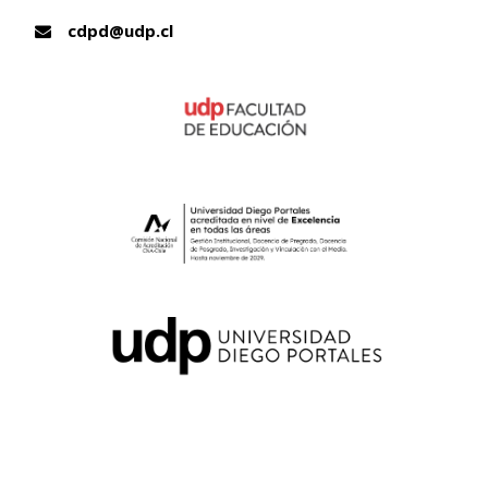
cdpd@udp.cl